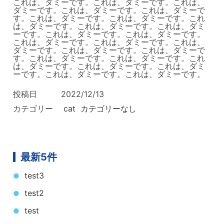
これは、ダミーです。これは、ダミーです。これは、
ダミーです。これは、ダミーです。これは、ダミーで
す。これは、ダミーです。これは、ダミーです。これ
は、ダミーです。これは、ダミーです。これは、ダミ
ーです。これは、ダミーです。これは、ダミーです。
これは、ダミーです。これは、ダミーです。これは、
ダミーです。これは、ダミーです。これは、ダミーで
す。これは、ダミーです。これは、ダミーです。これ
は、ダミーです。これは、ダミーです。これは、ダミ
ーです。これは、ダミーです。これは、ダミーです。
投稿日
2022/12/13
カテゴリー
cat
カテゴリーなし
最新5件
test3
test2
test